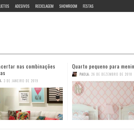
JETOS
ADESIVOS
RECICLAGEM
SHOWROOM
FESTAS
 pequeno para meninas
Ideias estilosas para o ban
,
,
A
26 DE DEZEMBRO DE 2018
PAOLA
12 DE NOVEMBRO DE 2018