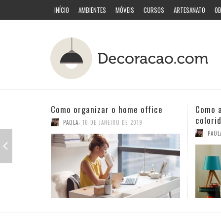
INÍCIO
AMBIENTES
MÓVEIS
CURSOS
ARTESANATO
OB
Como acertar nas combinações
Quarto
coloridas
PAOL
,
PAOLA
3 DE JANEIRO DE 2019