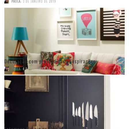
,
PAOLA
3 DE JANEIRO DE 2019
Decoração com preto: dicas e inspirações
,
PAOLA
4 DE OUTUBRO DE 2018
Estampas florais na decoração