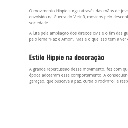
O movimento Hippie surgiu através das mãos de jov
envolvido na Guerra do Vietnã, movidos pelo descon
sociedade.
A luta pela ampliação dos direitos civis e o fim das 
pelo lema “Paz e Amor”
.
Mas e o que isso tem a ver
Estilo Hippie na decoração
A grande repercussão desse movimento, fez com qu
época adotaram esse comportamento. A consequênc
geração, que buscava a paz, curtia o rock’n’roll e re