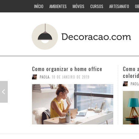
INÍCIO
AMBIENTES
MÓVEIS
CURSOS
ARTESANATO
OB
Como acertar nas combinações
Quarto
coloridas
PAOL
,
PAOLA
3 DE JANEIRO DE 2019