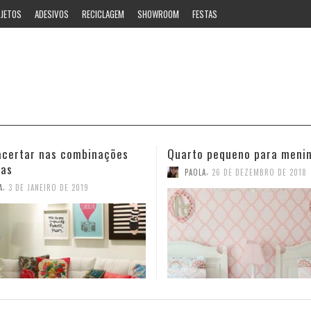
JETOS
ADESIVOS
RECICLAGEM
SHOWROOM
FESTAS
 pequeno para meninas
Ideias estilosas para o ban
,
,
A
26 DE DEZEMBRO DE 2018
PAOLA
12 DE NOVEMBRO DE 2018