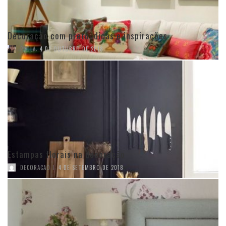
Decoração com preto: dicas e inspirações
,
PAOLA
4 DE OUTUBRO DE 2018
Estampas florais na decoração
,
DECORACAO I
4 DE SETEMBRO DE 2018