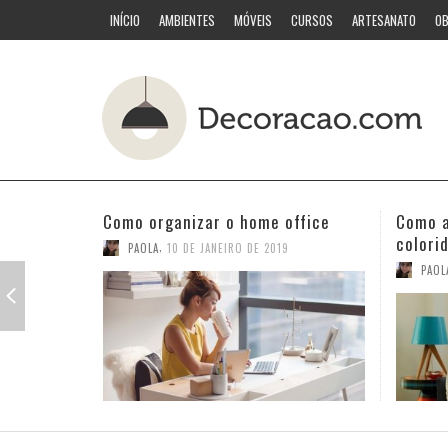
INÍCIO
AMBIENTES
MÓVEIS
CURSOS
ARTESANATO
OB
Como acertar nas combinações
Quarto
coloridas
PAOL
,
PAOLA
3 DE JANEIRO DE 2019