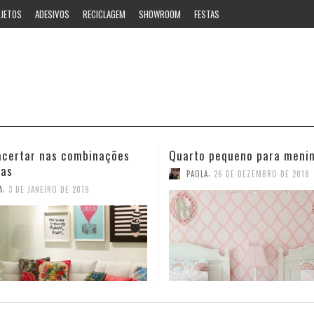
JETOS
ADESIVOS
RECICLAGEM
SHOWROOM
FESTAS
 pequeno para meninas
Ideias estilosas para o ban
,
,
A
26 DE DEZEMBRO DE 2018
PAOLA
12 DE NOVEMBRO DE 2018