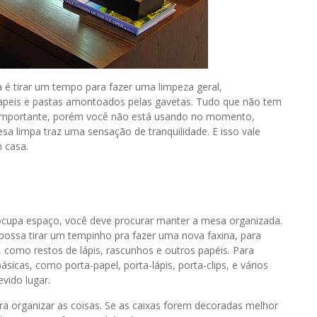
a é tirar um tempo para fazer uma limpeza geral,
papeis e pastas amontoados pelas gavetas. Tudo que não tem
 é importante, porém você não está usando no momento,
a limpa traz uma sensação de tranquilidade. E isso vale
 casa.
ocupa espaço, você deve procurar manter a mesa organizada.
ossa tirar um tempinho pra fazer uma nova faxina, para
 como restos de lápis, rascunhos e outros papéis. Para
sicas, como porta-papel, porta-lápis, porta-clips, e vários
vido lugar.
ara organizar as coisas. Se as caixas forem decoradas melhor