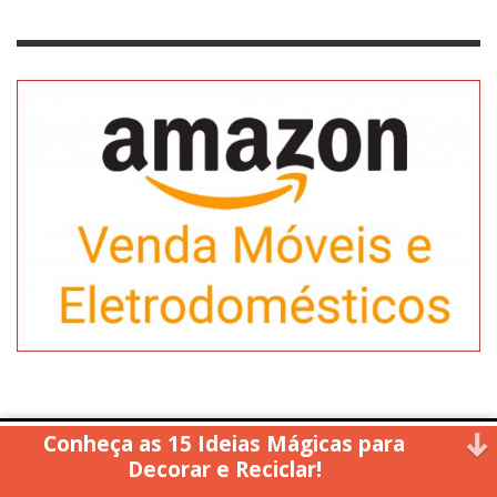
Conheça as 15 Ideias Mágicas para
Copyright © 2014. All rights reserved.
Decorar e Reciclar!
↑ Back to top