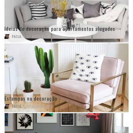
Ideias de decoração para apartamentos alugados
,
PAOLA
6 DE ABRIL DE 2017
Estampas na decoração
,
PAOLA
4 DE ABRIL DE 2017