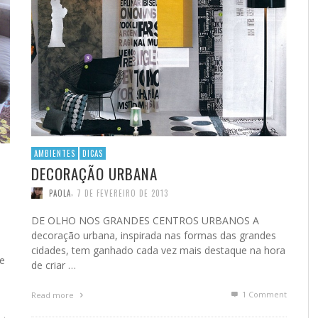
AMBIENTES
DICAS
DECORAÇÃO URBANA
,
PAOLA
7 DE FEVEREIRO DE 2013
DE OLHO NOS GRANDES CENTROS URBANOS A
decoração urbana, inspirada nas formas das grandes
cidades, tem ganhado cada vez mais destaque na hora
e
de criar …
1
Comment
Read more