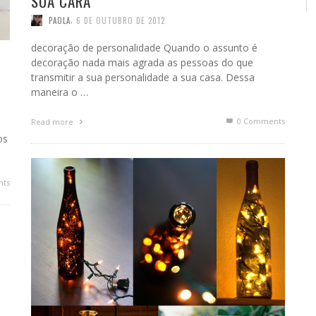
SUA CARA
,
PAOLA
6 DE OUTUBRO DE 2012
decoração de personalidade Quando o assunto é
decoração nada mais agrada as pessoas do que
transmitir a sua personalidade a sua casa. Dessa
maneira o …
0 Comments
Read more
os
ts