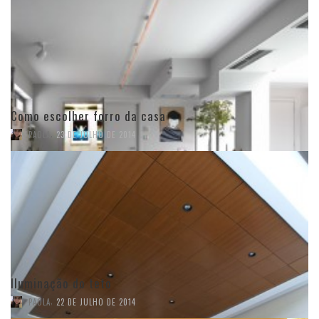
Como escolher forro da casa
,
PAOLA
23 DE JULHO DE 2014
Iluminação do teto
,
PAOLA
22 DE JULHO DE 2014