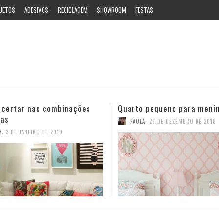
JETOS
ADESIVOS
RECICLAGEM
SHOWROOM
FESTAS
 pequeno para meninas
Ideias estilosas para o ban
,
,
A
26 DE DEZEMBRO DE 2018
PAOLA
12 DE NOVEMBRO DE 2018