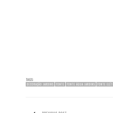
TAGS:
DECORAÇÃO JARDINS
FONTE
FONTE ÁGUA JARDINS
FONTE ELÉT
PREVIOUS POST