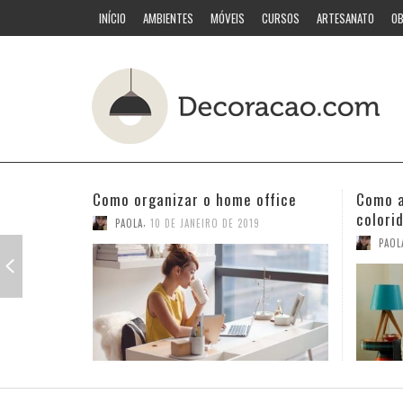
INÍCIO
AMBIENTES
MÓVEIS
CURSOS
ARTESANATO
OB
Como acertar nas combinações
Quarto
coloridas
PAOL
,
PAOLA
3 DE JANEIRO DE 2019