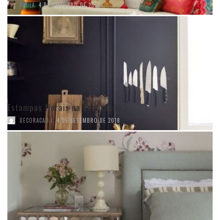
,
PAOLA
4 DE OUTUBRO DE 2018
Estampas florais na decoração
,
DECORACAO I
4 DE SETEMBRO DE 2018