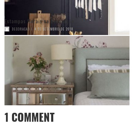
Estampas florais na decoração
,
DECORACAO I
4 DE SETEMBRO DE 2018
1
COMMENT