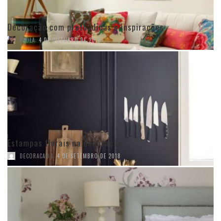
Decoração com preto: dicas e inspirações
,
PAOLA
4 DE OUTUBRO DE 2018
Estampas florais na decoração
,
DECORACAO I
4 DE SETEMBRO DE 2018