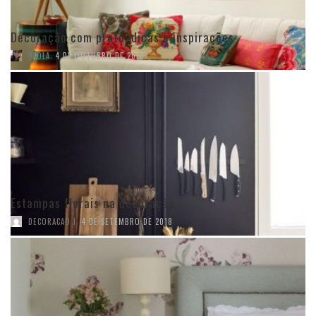
Decoração com preto: dicas e inspirações
,
PAOLA
4 DE OUTUBRO DE 2018
Estampas florais na decoração
,
DECORACAO I
4 DE SETEMBRO DE 2018