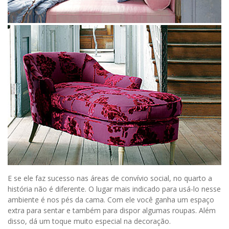
E se ele faz sucesso nas áreas de convívio social, no quarto a
história não é diferente. O lugar mais indicado para usá-lo nesse
ambiente é nos pés da cama. Com ele você ganha um espaço
extra para sentar e também para dispor algumas roupas. Além
disso, dá um toque muito especial na decoração.