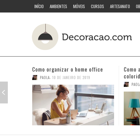
INÍCIO
AMBIENTES
MÓVEIS
CURSOS
ARTESANATO
OB
Como acertar nas combinações
Quarto
coloridas
PAOL
,
PAOLA
3 DE JANEIRO DE 2019