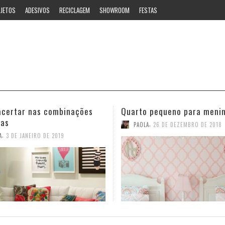
JETOS
ADESIVOS
RECICLAGEM
SHOWROOM
FESTAS
 pequeno para meninas
Ideias estilosas para o ban
,
,
A
26 DE DEZEMBRO DE 2018
PAOLA
12 DE NOVEMBRO DE 2018