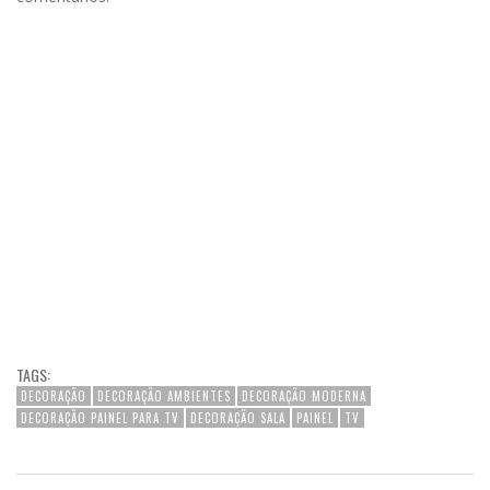
TAGS:
DECORAÇÃO
DECORAÇÃO AMBIENTES
DECORAÇÃO MODERNA
DECORAÇÃO PAINEL PARA TV
DECORAÇÃO SALA
PAINEL
TV