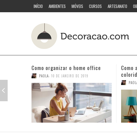
INÍCIO
AMBIENTES
MÓVEIS
CURSOS
ARTESANATO
OB
Como acertar nas combinações
Quarto
coloridas
PAOL
,
PAOLA
3 DE JANEIRO DE 2019