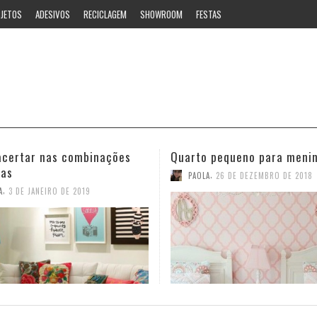
JETOS
ADESIVOS
RECICLAGEM
SHOWROOM
FESTAS
 pequeno para meninas
Ideias estilosas para o ban
,
,
A
26 DE DEZEMBRO DE 2018
PAOLA
12 DE NOVEMBRO DE 2018