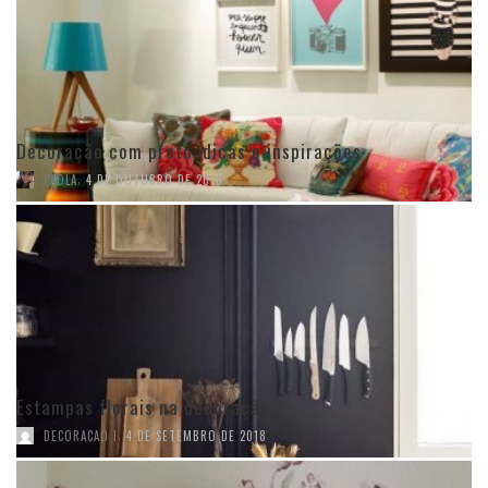
Decoração com preto: dicas e inspirações
,
PAOLA
4 DE OUTUBRO DE 2018
Estampas florais na decoração
,
DECORACAO I
4 DE SETEMBRO DE 2018