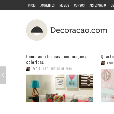
INÍCIO
AMBIENTES
MÓVEIS
CURSOS
ARTESANATO
OB
Quarto pequeno para meninas
Ideias
,
PAOLA
26 DE DEZEMBRO DE 2018
PAOL