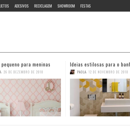
JETOS
ADESIVOS
RECICLAGEM
SHOWROOM
FESTAS
 estilosas para o banheiro
Ideias para decorar o corr
,
,
A
12 DE NOVEMBRO DE 2018
PAOLA
16 DE OUTUBRO DE 2018