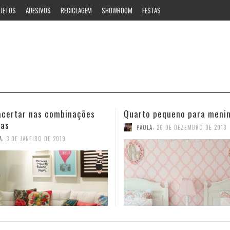
JETOS
ADESIVOS
RECICLAGEM
SHOWROOM
FESTAS
 pequeno para meninas
Ideias estilosas para o ban
,
,
A
26 DE DEZEMBRO DE 2018
PAOLA
12 DE NOVEMBRO DE 2018