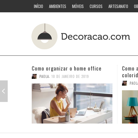
INÍCIO
AMBIENTES
MÓVEIS
CURSOS
ARTESANATO
OB
Como acertar nas combinações
Quarto
coloridas
PAOL
,
PAOLA
3 DE JANEIRO DE 2019