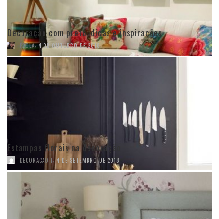
Decoração com preto: dicas e inspirações
,
PAOLA
4 DE OUTUBRO DE 2018
Estampas florais na decoração
,
DECORACAO I
4 DE SETEMBRO DE 2018