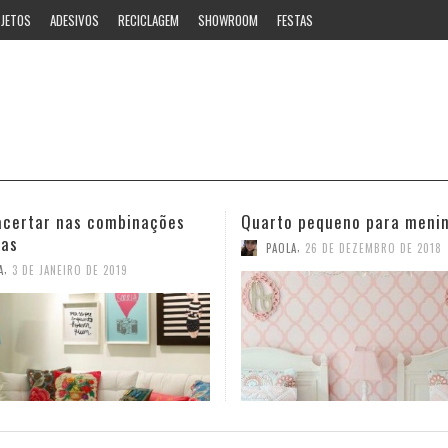
JETOS
ADESIVOS
RECICLAGEM
SHOWROOM
FESTAS
 pequeno para meninas
Ideias estilosas para o ban
,
,
A
26 DE DEZEMBRO DE 2018
PAOLA
12 DE NOVEMBRO DE 2018