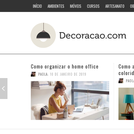
INÍCIO
AMBIENTES
MÓVEIS
CURSOS
ARTESANATO
OB
Como acertar nas combinações
Quarto
coloridas
PAOL
,
PAOLA
3 DE JANEIRO DE 2019