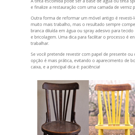
A tinta escolhida pode ser a base de água ou tinta sp
e finalize a restauração com uma camada de verniz
Outra forma de reformar um móvel antigo é revesti-
muito mais trabalho, mas o resultado sempre compen
branca diluída em água ou spray adesivo para tecid
e bricolagem. Uma dica para facilitar o processo é e
trabalhar.
Se você pretende revestir com papel de presente ou 
opção é mais prática, evitando o aparecimento de 
caixa, e a principal dica é: paciência!