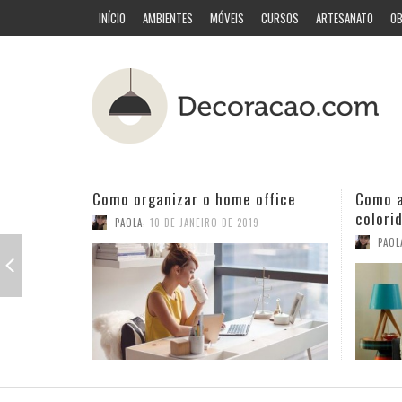
INÍCIO
AMBIENTES
MÓVEIS
CURSOS
ARTESANATO
OB
Como acertar nas combinações
Quarto
coloridas
PAOL
,
PAOLA
3 DE JANEIRO DE 2019