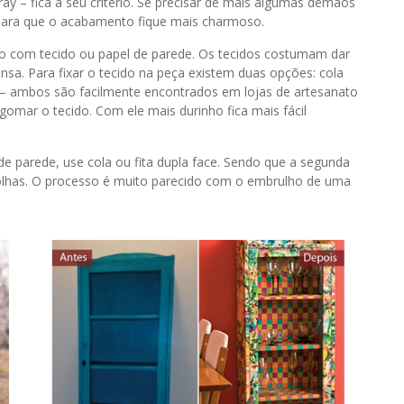
ray – fica a seu critério. Se precisar dê mais algumas demãos
 para que o acabamento fique mais charmoso.
lo com tecido ou papel de parede. Os tecidos costumam dar
sa. Para fixar o tecido na peça existem duas opções: cola
o – ambos são facilmente encontrados em lojas de artesanato
ngomar o tecido. Com ele mais durinho fica mais fácil
de parede, use cola ou fita dupla face. Sendo que a segunda
bolhas. O processo é muito parecido com o embrulho de uma