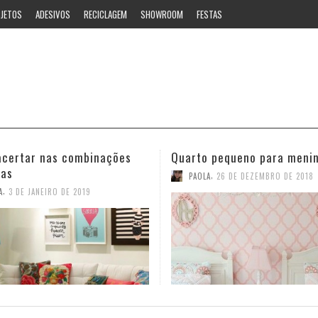
JETOS
ADESIVOS
RECICLAGEM
SHOWROOM
FESTAS
 pequeno para meninas
Ideias estilosas para o ban
,
,
A
26 DE DEZEMBRO DE 2018
PAOLA
12 DE NOVEMBRO DE 2018