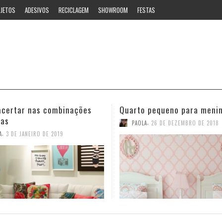
JETOS
ADESIVOS
RECICLAGEM
SHOWROOM
FESTAS
 pequeno para meninas
Ideias estilosas para o ban
,
,
A
26 DE DEZEMBRO DE 2018
PAOLA
12 DE NOVEMBRO DE 2018