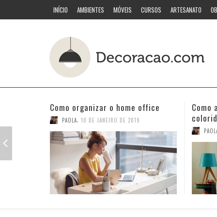
INÍCIO
AMBIENTES
MÓVEIS
CURSOS
ARTESANATO
OB
Como acertar nas combinações
Quarto
coloridas
PAOL
,
PAOLA
3 DE JANEIRO DE 2019