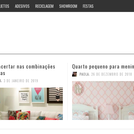
JETOS
ADESIVOS
RECICLAGEM
SHOWROOM
FESTAS
 pequeno para meninas
Ideias estilosas para o ban
,
,
A
26 DE DEZEMBRO DE 2018
PAOLA
12 DE NOVEMBRO DE 2018