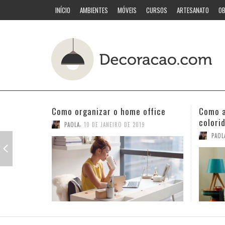
INÍCIO
AMBIENTES
MÓVEIS
CURSOS
ARTESANATO
OB
Como acertar nas combinações
Quarto
coloridas
PAOL
,
PAOLA
3 DE JANEIRO DE 2019