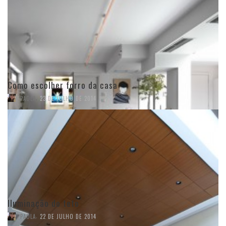
Como escolher forro da casa
,
PAOLA
23 DE JULHO DE 2014
Iluminação do teto
,
PAOLA
22 DE JULHO DE 2014