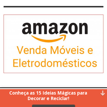
Conheça as 15 Ideias Mágicas para
Copyright © 2014. All rights reserved.
Decorar e Reciclar!
↑ Back to top