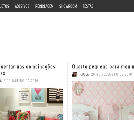
JETOS
ADESIVOS
RECICLAGEM
SHOWROOM
FESTAS
 pequeno para meninas
Ideias estilosas para o ban
,
,
A
26 DE DEZEMBRO DE 2018
PAOLA
12 DE NOVEMBRO DE 2018