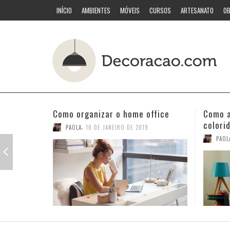
INÍCIO
AMBIENTES
MÓVEIS
CURSOS
ARTESANATO
OB
Como acertar nas combinações
Quarto
coloridas
PAOL
,
PAOLA
3 DE JANEIRO DE 2019