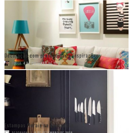
Decoração com preto: dicas e inspirações
,
PAOLA
4 DE OUTUBRO DE 2018
Estampas florais na decoração
,
DECORACAO I
4 DE SETEMBRO DE 2018