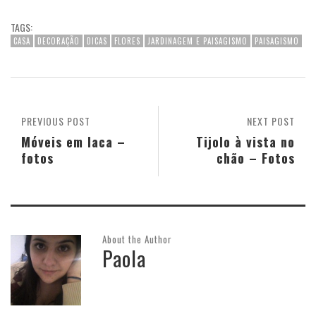
TAGS:
CASA
DECORAÇÃO
DICAS
FLORES
JARDINAGEM E PAISAGISMO
PAISAGISMO
PREVIOUS POST
NEXT POST
Móveis em laca –
Tijolo à vista no
fotos
chão – Fotos
About the Author
Paola