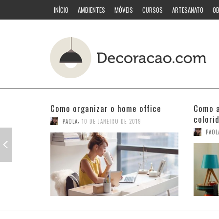
INÍCIO
AMBIENTES
MÓVEIS
CURSOS
ARTESANATO
OB
Como acertar nas combinações
Quarto
coloridas
PAOL
,
PAOLA
3 DE JANEIRO DE 2019