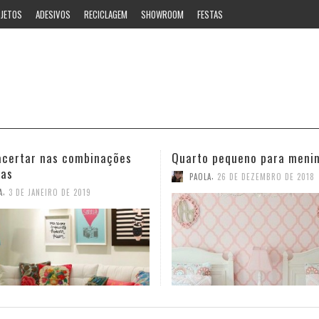
JETOS
ADESIVOS
RECICLAGEM
SHOWROOM
FESTAS
 pequeno para meninas
Ideias estilosas para o ban
,
,
A
26 DE DEZEMBRO DE 2018
PAOLA
12 DE NOVEMBRO DE 2018