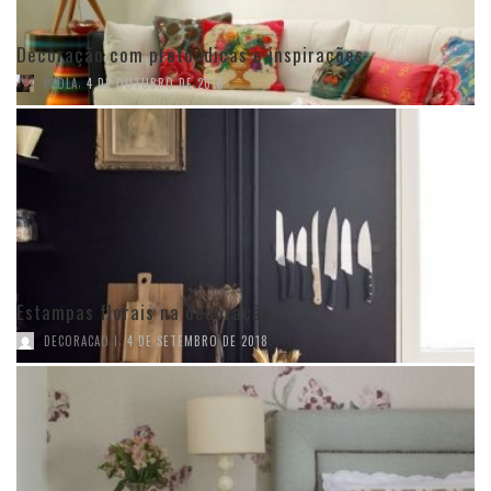
Decoração com preto: dicas e inspirações
,
PAOLA
4 DE OUTUBRO DE 2018
Estampas florais na decoração
,
DECORACAO I
4 DE SETEMBRO DE 2018