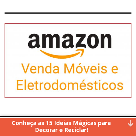
Conheça as 15 Ideias Mágicas para
Copyright © 2014. All rights reserved.
Decorar e Reciclar!
↑ Back to top