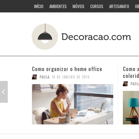
INÍCIO
AMBIENTES
MÓVEIS
CURSOS
ARTESANATO
OB
Como acertar nas combinações
Quarto
coloridas
PAOL
,
PAOLA
3 DE JANEIRO DE 2019