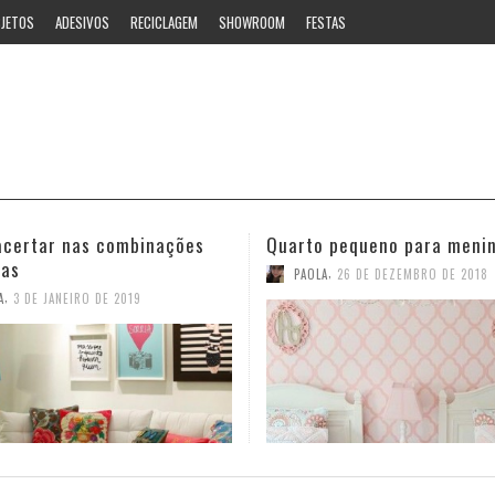
JETOS
ADESIVOS
RECICLAGEM
SHOWROOM
FESTAS
 pequeno para meninas
Ideias estilosas para o ban
,
,
A
26 DE DEZEMBRO DE 2018
PAOLA
12 DE NOVEMBRO DE 2018