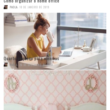
Como organizar o home office
,
PAOLA
10 DE JANEIRO DE 2019
Quarto pequeno para meninas
,
PAOLA
26 DE DEZEMBRO DE 2018