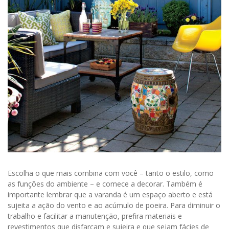
Escolha o que mais combina com você – tanto o estilo, como
as funções do ambiente – e comece a decorar. Também é
importante lembrar que a varanda é um espaço aberto e está
sujeita a ação do vento e ao acúmulo de poeira. Para diminuir o
trabalho e facilitar a manutenção, prefira materiais e
revestimentos que disfarçam e sujeira e que sejam fácies de