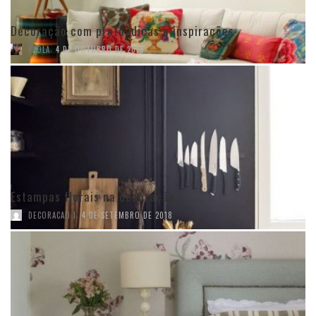
Decoração com preto: dicas e inspirações
,
PAOLA
4 DE OUTUBRO DE 2018
Estampas florais na decoração
,
DECORACAO I
4 DE SETEMBRO DE 2018