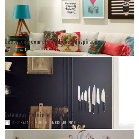
Decoração com preto: dicas e inspirações
,
PAOLA
4 DE OUTUBRO DE 2018
Estampas florais na decoração
,
DECORACAO I
4 DE SETEMBRO DE 2018