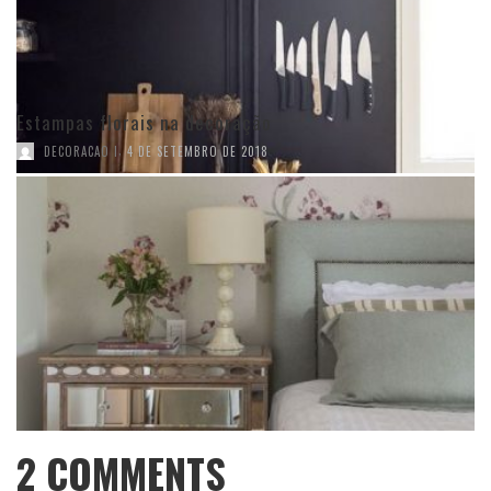
Estampas florais na decoração
,
DECORACAO I
4 DE SETEMBRO DE 2018
2
COMMENTS