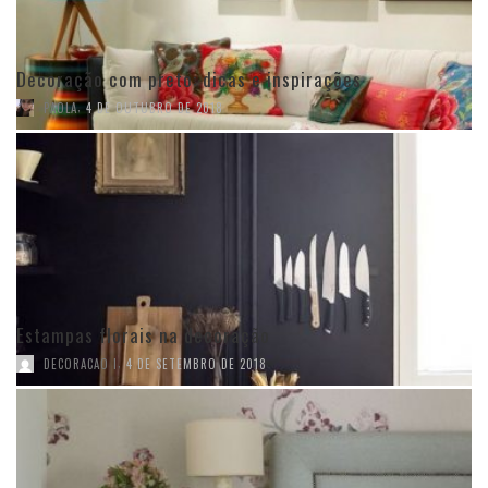
Decoração com preto: dicas e inspirações
,
PAOLA
4 DE OUTUBRO DE 2018
Estampas florais na decoração
,
DECORACAO I
4 DE SETEMBRO DE 2018