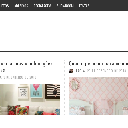
JETOS
ADESIVOS
RECICLAGEM
SHOWROOM
FESTAS
 pequeno para meninas
Ideias estilosas para o ban
,
,
A
26 DE DEZEMBRO DE 2018
PAOLA
12 DE NOVEMBRO DE 2018