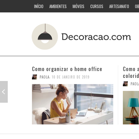
INÍCIO
AMBIENTES
MÓVEIS
CURSOS
ARTESANATO
OB
Como acertar nas combinações
Quarto
coloridas
PAOL
,
PAOLA
3 DE JANEIRO DE 2019