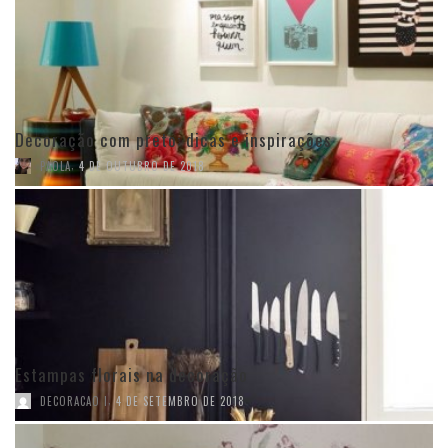
Decoração com preto: dicas e inspirações
,
PAOLA
4 DE OUTUBRO DE 2018
Estampas florais na decoração
,
DECORACAO I
4 DE SETEMBRO DE 2018