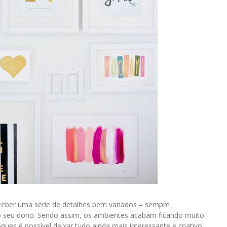
ceber uma série de detalhes bem variados – sempre
 seu dono. Sendo assim, os ambientes acabam ficando muito
ues é possível deixar tudo ainda mais interessante e criativo.