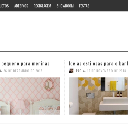
JETOS
ADESIVOS
RECICLAGEM
SHOWROOM
FESTAS
 estilosas para o banheiro
Ideias para decorar o corr
,
,
A
12 DE NOVEMBRO DE 2018
PAOLA
16 DE OUTUBRO DE 2018