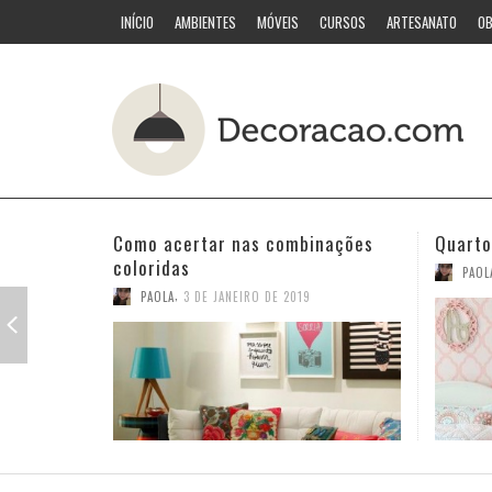
INÍCIO
AMBIENTES
MÓVEIS
CURSOS
ARTESANATO
OB
Quarto pequeno para meninas
Ideias
,
PAOLA
26 DE DEZEMBRO DE 2018
PAOL