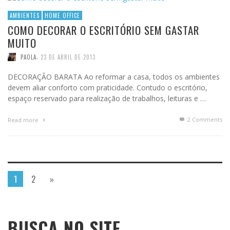
AMBIENTES
HOME OFFICE
COMO DECORAR O ESCRITÓRIO SEM GASTAR
MUITO
,
PAOLA
23 DE ABRIL DE 2013
DECORAÇÃO BARATA Ao reformar a casa, todos os ambientes
devem aliar conforto com praticidade. Contudo o escritório,
espaço reservado para realização de trabalhos, leituras e …
2
Comments
Read more
1
2
»
BUSCA NO SITE