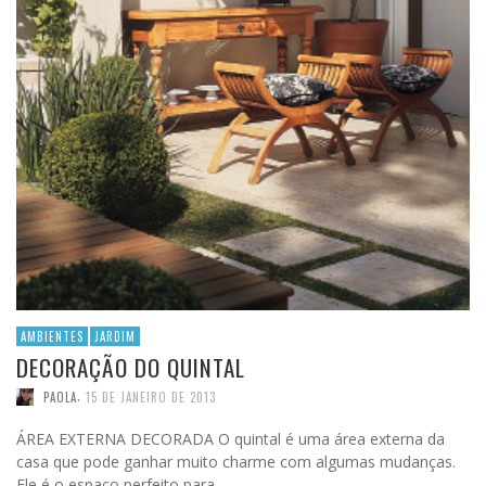
AMBIENTES
JARDIM
DECORAÇÃO DO QUINTAL
,
PAOLA
15 DE JANEIRO DE 2013
ÁREA EXTERNA DECORADA O quintal é uma área externa da
casa que pode ganhar muito charme com algumas mudanças.
Ele é o espaço perfeito para …