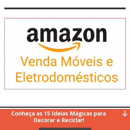
Conheça as 15 Ideias Mágicas para
Copyright © 2014. All rights reserved.
Decorar e Reciclar!
↑ Back to top