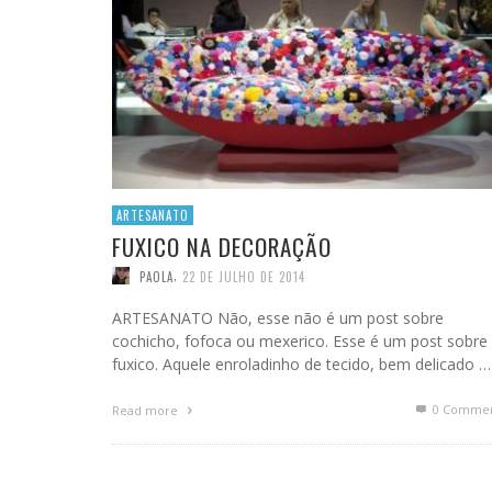
ARTESANATO
FUXICO NA DECORAÇÃO
,
PAOLA
22 DE JULHO DE 2014
ARTESANATO Não, esse não é um post sobre
cochicho, fofoca ou mexerico. Esse é um post sobre
fuxico. Aquele enroladinho de tecido, bem delicado …
0 Commen
Read more