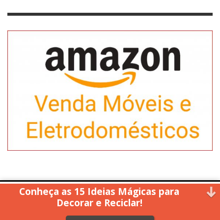
Conheça as 15 Ideias Mágicas para
Copyright © 2014. All rights reserved.
Decorar e Reciclar!
↑ Back to top