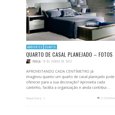
AMBIENTES
QUARTO
QUARTO DE CASAL PLANEJADO – FOTOS
,
PAOLA
19 DE JUNHO DE 2012
APROVEITANDO CADA CENTÍMETRO Já
imaginou quanto um quarto de casal planejado pode
oferecer para a sua decoração? Aproveita cada
cantinho, facilita a organização e ainda contribui …
2
Commen
Read more