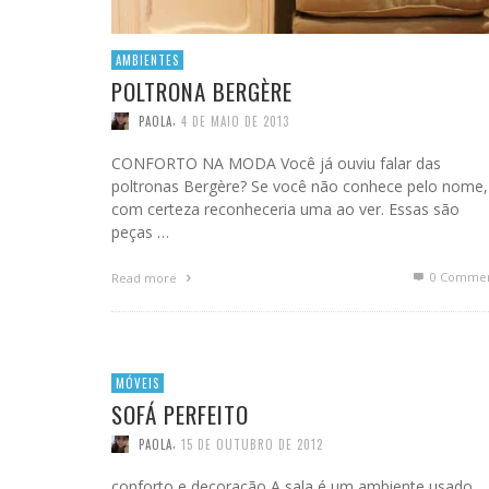
AMBIENTES
POLTRONA BERGÈRE
,
PAOLA
4 DE MAIO DE 2013
CONFORTO NA MODA Você já ouviu falar das
poltronas Bergère? Se você não conhece pelo nome,
com certeza reconheceria uma ao ver. Essas são
peças …
0 Commen
Read more
MÓVEIS
SOFÁ PERFEITO
,
PAOLA
15 DE OUTUBRO DE 2012
conforto e decoração A sala é um ambiente usado