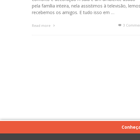
pela família inteira, nela assistimos à televisão, lemo
recebemos os amigos. E tudo isso em …
3
Commen
Read more
Conheça 