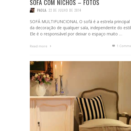
SOFÁ COM NICHOS – FOTOS
,
PAOLA
22 DE JULHO DE 2014
SOFÁ MULTIFUNCIONAL O sofá é a estrela principal
da decoração de qualquer sala, independente do estil
Ele é o responsável por deixar o espaço muito …
1
Comme
Read more