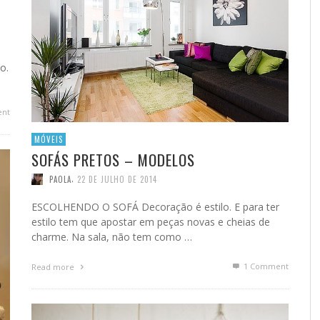
o.
nt
MÓVEIS
SOFÁS PRETOS – MODELOS
,
PAOLA
22 DE JULHO DE 2014
ESCOLHENDO O SOFÁ Decoração é estilo. E para ter
estilo tem que apostar em peças novas e cheias de
charme. Na sala, não tem como …
1
Comment
Read more